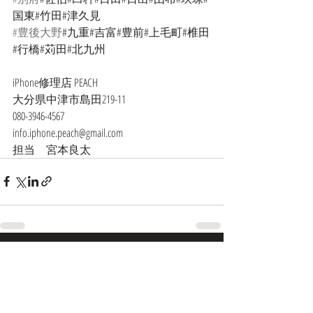
国東#竹田#津久見
#豊後大野
#九重#吉富#豊前#上毛町#椎田
#行橋#苅田#北九州
iPhone修理店 PEACH
大分県中津市島田219-11
080-3946-4567
info.iphone.peach@gmail.com
担当　宮本良太
最新記事
すべて表示