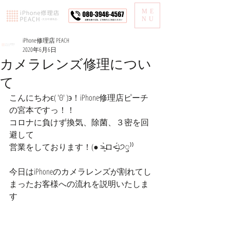
ME
NU
iPhone修理店 PEACH
2020年6月6日
カメラレンズ修理につい
て
こんにちわϵ( 'Θ' )϶！iPhone修理店ピーチ
の宮本ですっ！！
コロナに負けず換気、除菌、３密を回
避して
営業をしております！(● ˃̶͈̀ロ˂̶͈́)੭ꠥ⁾⁾
今日はiPhoneのカメラレンズが割れてし
まったお客様への流れを説明いたしま
す