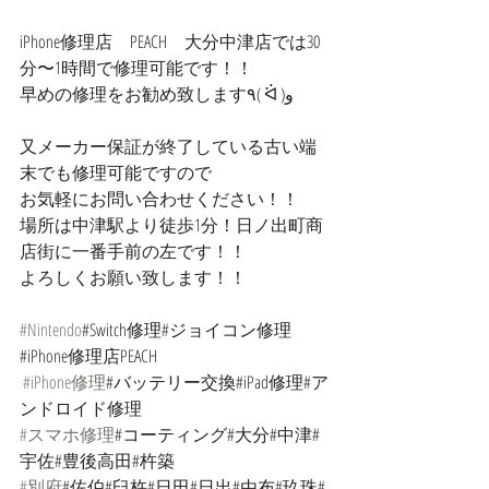
iPhone修理店　PEACH　大分中津店では30
分〜1時間で修理可能です！！
早めの修理をお勧め致します٩( ᐛ )و
又メーカー保証が終了している古い端
末でも修理可能ですので
お気軽にお問い合わせください！！
場所は中津駅より徒歩1分！日ノ出町商
店街に一番手前の左です！！
よろしくお願い致します！！
#Nintendo
#Switch修理#ジョイコン修理
#iPhone修理店PEACH
#iPhone修理
#バッテリー交換#iPad修理#ア
ンドロイド修理
#スマホ修理
#コーティング#大分#中津#
宇佐#豊後高田#杵築
#別府
#佐伯#臼杵#日田#日出#由布#玖珠#