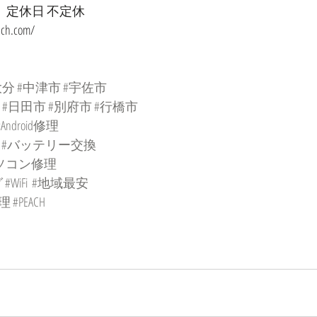
時　定休日 不定休
ach.com/
大分
#中津市
#宇佐市
#日田市
#別府市
#行橋市
#Android修理
#バッテリー交換
ソコン修理
グ
#WiFi
#地域最安
理
#PEACH