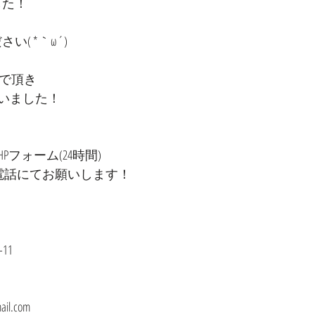
した！
い( *｀ω´)
んで頂き
いました！
フォーム(24時間)
お電話にてお願いします！
11
ail.com