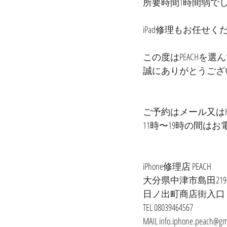
所要時間1時間弱で
iPad修理もお任せくださ
この度はPEACHを選
誠にありがとうござ
ご予約はメール又はHP
11時〜19時の間は
iPhone修理店 PEACH
大分県中津市島田219-
日ノ出町商店街入口
TEL 08039464567
MAIL info.iphone.peach@gm