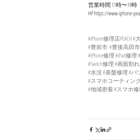
営業時間 11時〜19
HP https://www.iphone-pe
#iPhone修理店PEACH
#
#豊前市
#豊後高田市
#iPhone修理
#iPad修理
#Switch修理
#画面割れ
#水没
#基盤修理
#パ
#スマホコーティン
#地域密着
#スマホ修