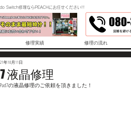
endo Switch修理ならPEACHにお任せください!!
修理実績
修理の流れ
021年10月11日
Pad7 液晶修理
Pad7の液晶修理のご依頼を頂きました！