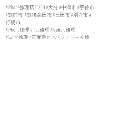
#iPhone修理店PEACH
#大分
#中津市
#宇佐市
#豊前市
#豊後高田市
#日田市
#別府市
#
行橋市
#iPhone修理
#iPad修理
#Android修理
#Switch修理
#画面割れ
#バッテリー交換
#水没
#基盤修理
#パソコン修理
#スマホコーティング
#WiFi
#地域最安
#地域密着
#スマホ修理
#PEACH
最新記事
すべて表示