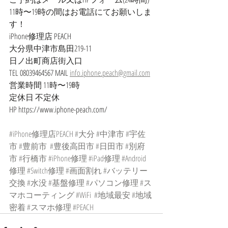
11時〜19時の間はお電話にてお願いしま
す！
iPhone修理店 PEACH
大分県中津市島田219-11
日ノ出町商店街入口
TEL 08039464567 MAIL 
info.iphone.peach@gmail.com
営業時間 11時〜19時
定休日 不定休
HP https://www.iphone-peach.com/  
#iPhone修理店PEACH
#大分
#中津市
#宇佐
市
#豊前市
#豊後高田市
#日田市
#別府
市
#行橋市
#iPhone修理
#iPad修理
#Android
修理
#Switch修理
#画面割れ
#バッテリー
交換
#水没
#基盤修理
#パソコン修理
#ス
マホコーティング
#WiFi
#地域最安
#地域
密着
#スマホ修理
#PEACH