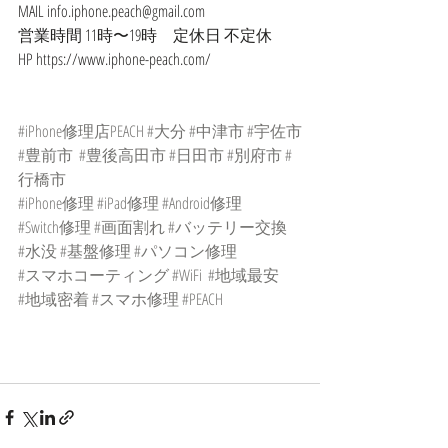
MAIL info.iphone.peach@gmail.com
営業時間 11時〜19時　定休日 不定休
HP https://www.iphone-peach.com/
#iPhone修理店PEACH
#大分
#中津市
#宇佐市
#豊前市
#豊後高田市
#日田市
#別府市
#
行橋市
#iPhone修理
#iPad修理
#Android修理
#Switch修理
#画面割れ
#バッテリー交換
#水没
#基盤修理
#パソコン修理
#スマホコーティング
#WiFi
#地域最安
#地域密着
#スマホ修理
#PEACH