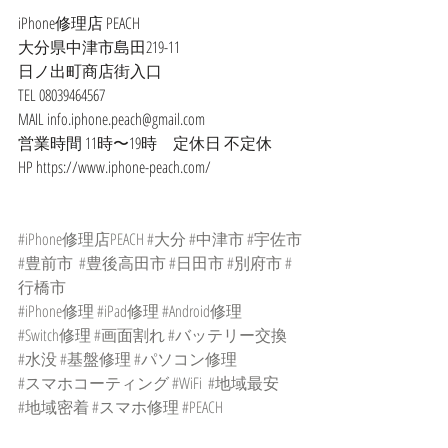
iPhone修理店 PEACH
大分県中津市島田219-11
日ノ出町商店街入口
TEL 08039464567
MAIL info.iphone.peach@gmail.com
営業時間 11時〜19時　定休日 不定休
HP https://www.iphone-peach.com/
#iPhone修理店PEACH
#大分
#中津市
#宇佐市
#豊前市
#豊後高田市
#日田市
#別府市
#
行橋市
#iPhone修理
#iPad修理
#Android修理
#Switch修理
#画面割れ
#バッテリー交換
#水没
#基盤修理
#パソコン修理
#スマホコーティング
#WiFi
#地域最安
#地域密着
#スマホ修理
#PEACH