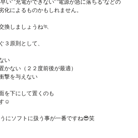
い” ”充電ができない” ”電源が急に落ちる”などの
劣化によるものかもしれません。
交換しましょうね🏃
ぐ３原則として、
ない
置かない（２２度前後が最適）
衝撃を与えない
面を下にして置くのも
☺️
同じようにソフトに扱う事が一番ですね😎笑