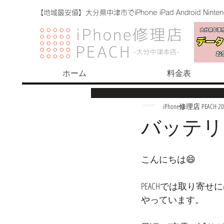
【地域最安値】大分県中津市でiPhone iPad Android Nint
ホーム
料金表
iPhone修理店 PEACH
2
バッテリ
こんにちは😄
PEACHでは取り寄
やっています。