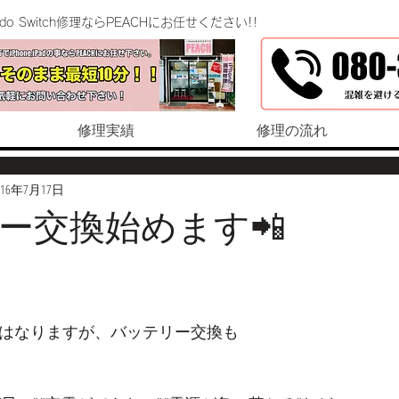
endo Switch修理ならPEACHにお任せください!!
修理実績
修理の流れ
016年7月17日
ー交換始めます📲
せにはなりますが、バッテリー交換も