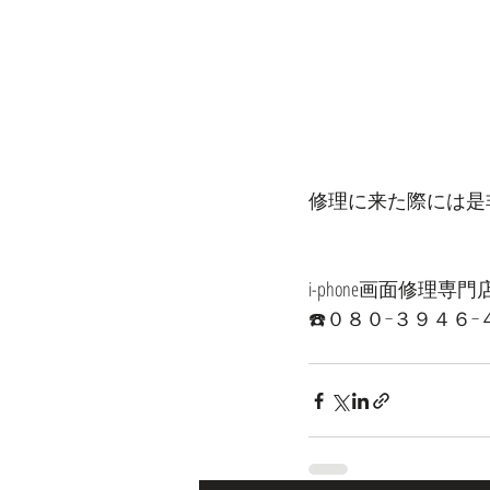
修理に来た際には是非
i-phone画面修理専門店P
☎️０８０−３９４６