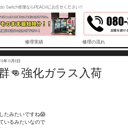
endo Switch修理ならPEACHにお任せください!!
修理実績
修理の流れ
016年10月8日
群👊強化ガラス入荷
したみたいですね😱
ているみたいなので