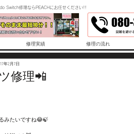
endo Switch修理ならPEACHにお任せください!!
修理実績
修理の流れ
017年2月7日
ツ修理📲
みたいですね😂🍃