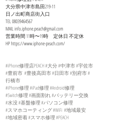
大分県中津市島田219-11
日ノ出町商店街入口
TEL 08039464567
MAIL info.iphone.peach@gmail.com
営業時間 11時〜19時　定休日 不定休
HP https://www.iphone-peach.com/
#iPhone修理店PEACH
#大分
#中津市
#宇佐市
#豊前市
#豊後高田市
#日田市
#別府市
#
行橋市
#iPhone修理
#iPad修理
#Android修理
#Switch修理
#画面割れ
#バッテリー交換
#水没
#基盤修理
#パソコン修理
#スマホコーティング
#WiFi
#地域最安
#地域密着
#スマホ修理
#PEACH