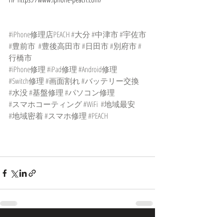
#iPhone修理店PEACH
#大分
#中津市
#宇佐市
#豊前市
#豊後高田市
#日田市
#別府市
#
行橋市
#iPhone修理
#iPad修理
#Android修理
#Switch修理
#画面割れ
#バッテリー交換
#水没
#基盤修理
#パソコン修理
#スマホコーティング
#WiFi
#地域最安
#地域密着
#スマホ修理
#PEACH