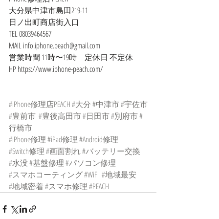
大分県中津市島田219-11
日ノ出町商店街入口
TEL 08039464567
MAIL info.iphone.peach@gmail.com
営業時間 11時〜19時　定休日 不定休
HP https://www.iphone-peach.com/
#iPhone修理店PEACH
#大分
#中津市
#宇佐市
#豊前市
#豊後高田市
#日田市
#別府市
#
行橋市
#iPhone修理
#iPad修理
#Android修理
#Switch修理
#画面割れ
#バッテリー交換
#水没
#基盤修理
#パソコン修理
#スマホコーティング
#WiFi
#地域最安
#地域密着
#スマホ修理
#PEACH