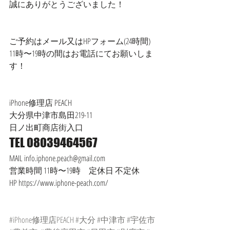
誠にありがとうございました！
ご予約はメール又はHPフォーム(24時間)
11時〜19時の間はお電話にてお願いしま
す！
iPhone修理店 PEACH
大分県中津市島田219-11
日ノ出町商店街入口
TEL 08039464567
MAIL info.iphone.peach@gmail.com
営業時間 11時〜19時　定休日 不定休
HP https://www.iphone-peach.com/
#iPhone修理店PEACH
#大分
#中津市
#宇佐市