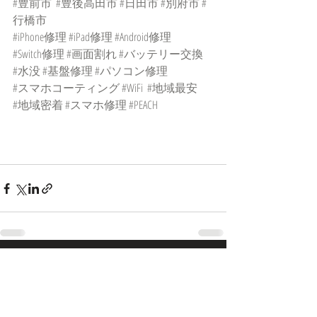
#豊前市
#豊後高田市
#日田市
#別府市
#
行橋市
#iPhone修理
#iPad修理
#Android修理
#Switch修理
#画面割れ
#バッテリー交換
#水没
#基盤修理
#パソコン修理
#スマホコーティング
#WiFi
#地域最安
#地域密着
#スマホ修理
#PEACH
最新記事
すべて表示