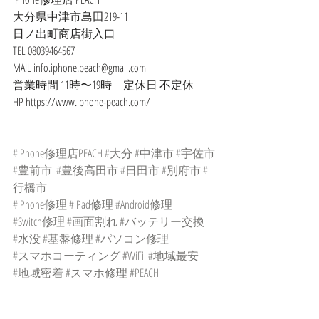
大分県中津市島田219-11
日ノ出町商店街入口
TEL 08039464567
MAIL info.iphone.peach@gmail.com
営業時間 11時〜19時　定休日 不定休
HP https://www.iphone-peach.com/
#iPhone修理店PEACH
#大分
#中津市
#宇佐市
#豊前市
#豊後高田市
#日田市
#別府市
#
行橋市
#iPhone修理
#iPad修理
#Android修理
#Switch修理
#画面割れ
#バッテリー交換
#水没
#基盤修理
#パソコン修理
#スマホコーティング
#WiFi
#地域最安
#地域密着
#スマホ修理
#PEACH