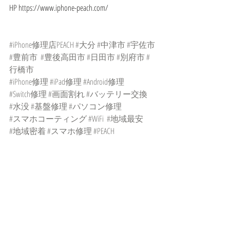
HP https://www.iphone-peach.com/
#iPhone修理店PEACH
#大分
#中津市
#宇佐市
#豊前市
#豊後高田市
#日田市
#別府市
#
行橋市
#iPhone修理
#iPad修理
#Android修理
#Switch修理
#画面割れ
#バッテリー交換
#水没
#基盤修理
#パソコン修理
#スマホコーティング
#WiFi
#地域最安
#地域密着
#スマホ修理
#PEACH