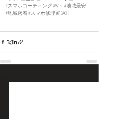
#スマホコーティング
#WiFi
#地域最安
#地域密着
#スマホ修理
#PEACH
最新記事
すべて表示