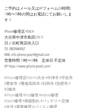
ご予約はメール又はHPフォーム(24時間)
11時〜19時の間はお電話にてお願いしま
す！
iPhone修理店 PEACH
大分県中津市島田219-11
日ノ出町商店街入口
TEL 08039464567
MAIL info.iphone.peach@gmail.com
営業時間 11時〜19時　定休日 不定休
HP https://www.iphone-peach.com/
#iPhone修理店PEACH
#大分
#中津市
#宇佐市
#豊前市
#豊後高田市
#日田市
#別府市
#
行橋市
#iPhone修理
#iPad修理
#Android修理
#Switch修理
#画面割れ
#バッテリー交換
#水没
#基盤修理
#パソコン修理