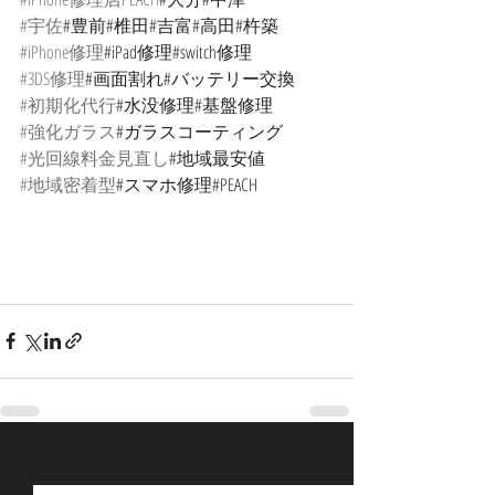
#宇佐
#豊前#椎田#吉富#高田#杵築
#iPhone修理
#iPad修理#switch修理
#3DS修理
#画面割れ#バッテリー交換
#初期化代行
#水没修理#基盤修理
#強化ガラス
#ガラスコーティング
#光回線料金見直し
#地域最安値
#地域密着型
#スマホ修理#PEACH
最新記事
すべて表示