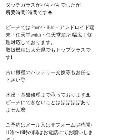
タッチガラスがバキバキでしたが
所要時間2時間です🔥
ピーチではiPhone・iPad・アンドロイド端
末・任天堂switch・任天堂3DSと幅広く修
理対応しております。
取扱機種は大分県でもトップクラスで
す❗️
古い機種のバッテリー交換等もお任せ
下さい👌
水没・基盤修理まで承っております🙏
ピーチにできないことはほぼほぼあり
ません😳
ご予約はメール又はHPフォーム(24時間)
11時〜19時の間はお電話にてお願いしま
す！