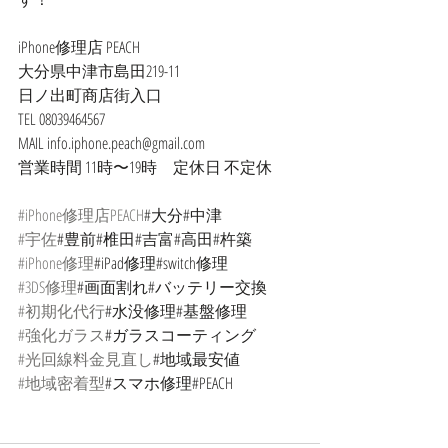
iPhone修理店 PEACH
大分県中津市島田219-11
日ノ出町商店街入口
TEL 08039464567
MAIL info.iphone.peach@gmail.com
営業時間 11時〜19時　定休日 不定休
#iPhone修理店PEACH
#大分#中津
#宇佐
#豊前#椎田#吉富#高田#杵築
#iPhone修理
#iPad修理#switch修理
#3DS修理
#画面割れ#バッテリー交換
#初期化代行
#水没修理#基盤修理
#強化ガラス
#ガラスコーティング
#光回線料金見直し
#地域最安値
#地域密着型
#スマホ修理#PEACH