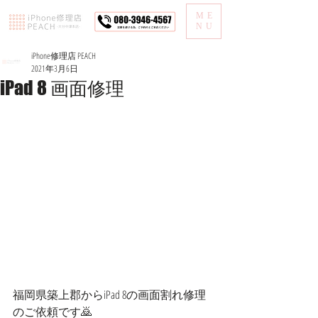
ME
NU
iPhone修理店 PEACH
2021年3月6日
iPad 8 画面修理
福岡県築上郡からiPad 8の画面割れ修理
のご依頼です🙇