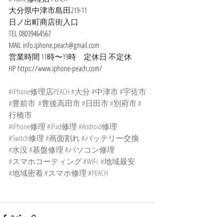
大分県中津市島田219-11
日ノ出町商店街入口
TEL 08039464567
MAIL info.iphone.peach@gmail.com
営業時間 11時〜19時　定休日 不定休
HP https://www.iphone-peach.com/
#iPhone修理店PEACH
#大分
#中津市
#宇佐市
#豊前市
#豊後高田市
#日田市
#別府市
#
行橋市
#iPhone修理
#iPad修理
#Android修理
#Switch修理
#画面割れ
#バッテリー交換
#水没
#基盤修理
#パソコン修理
#スマホコーティング
#WiFi
#地域最安
#地域密着
#スマホ修理
#PEACH