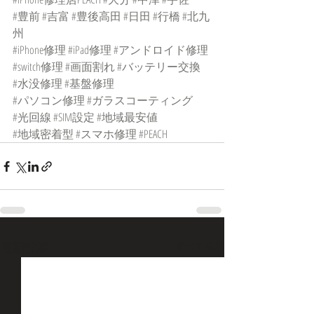
#豊前
#吉富
#豊後高田
#日田
#行橋
#北九
州
#iPhone修理
#iPad修理
#アンドロイド修理
#switch修理
#画面割れ
#バッテリー交換
#水没修理
#基盤修理
#パソコン修理
#ガラスコーティング
#光回線
#SIM設定
#地域最安値
#地域密着型
#スマホ修理
#PEACH
最新記事
すべて表示