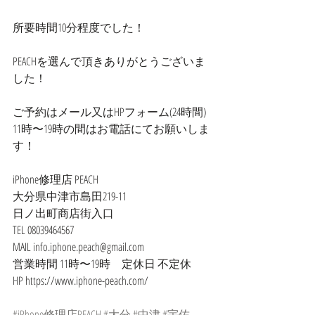
所要時間10分程度でした！
PEACHを選んで頂きありがとうございま
した！
ご予約はメール又はHPフォーム(24時間)
11時〜19時の間はお電話にてお願いしま
す！
iPhone修理店 PEACH
大分県中津市島田219-11
日ノ出町商店街入口
TEL 08039464567
MAIL info.iphone.peach@gmail.com
営業時間 11時〜19時　定休日 不定休
HP https://www.iphone-peach.com/
#iPhone修理店PEACH
#大分
#中津
#宇佐