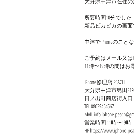
大分県中津市在住のお
所要時間10分でした
新品ピカピカの画面でス
ご予約はメール又はHP
11時〜19時の間は
iPhone修理店 PEACH
大分県中津市島田219-
日ノ出町商店街入口
TEL 08039464567
MAIL info.iphone.peach@gm
営業時間 11時〜19
HP https://www.iphone-pe