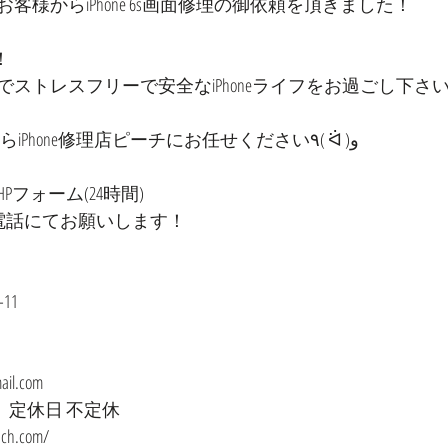
客様からiPhone 6s画面修理の御依頼を頂きました！
！
トレスフリーで安全なiPhoneライフをお過ごし下さいませ
中津でiPhoneのことならiPhone修理店ピーチにお任せください٩( ᐛ )و
フォーム(24時間)
お電話にてお願いします！
11
ail.com
時　定休日 不定休
ach.com/