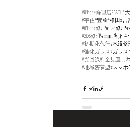
#iPhone修理店PEACH
#
#宇佐
#豊前#椎田#吉
#iPhone修理
#iPad修理#
#3DS修理
#画面割れ#
#初期化代行
#水没修
#強化ガラス
#ガラス
#光回線料金見直し
#地域密着型
#スマホ修
最新記事