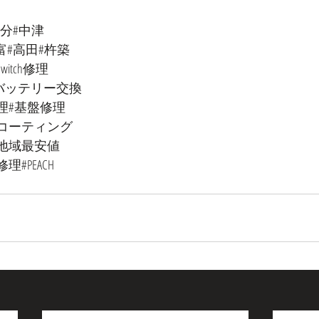
大分#中津
富#高田#杵築
switch修理
バッテリー交換
理#基盤修理
コーティング
#地域最安値
理#PEACH