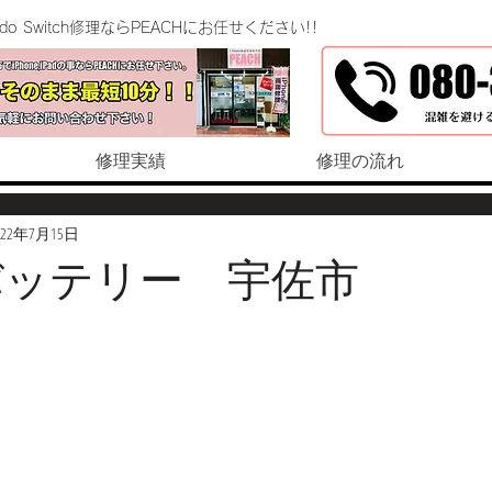
endo Switch修理ならPEACHにお任せください!!
修理実績
修理の流れ
022年7月15日
e7バッテリー 宇佐市