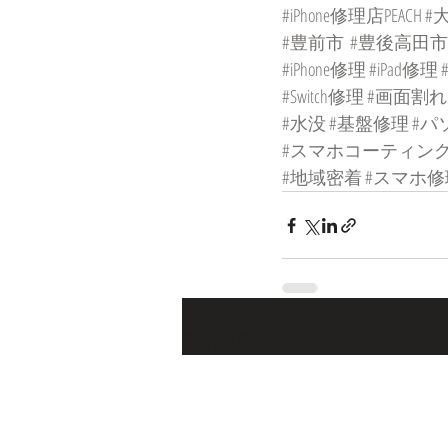
#iPhone修理店PEACH
#
#豊前市
#豊後高田市
#iPhone修理
#iPad修理
#Switch修理
#画面割れ
#水没
#基盤修理
#パ
#スマホコーティン
#地域密着
#スマホ修
最新記事