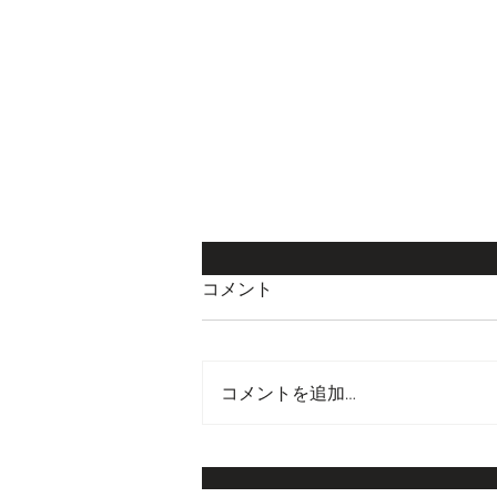
コメント
コメントを追加…
スマホ修理のプロが教える、
やってはいけない充電方法5