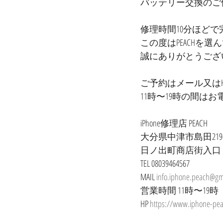
バッテリー交換のご
修理時間10分ほどで
この度はPEACHを選
誠にありがとうござ
ご予約はメール又はHP
11時〜19時の間は
iPhone修理店 PEACH
大分県中津市島田219-
日ノ出町商店街入口
TEL 08039464567
MAIL 
info.iphone.peach@gm
営業時間 11時〜19
HP 
https://www.iphone-pe