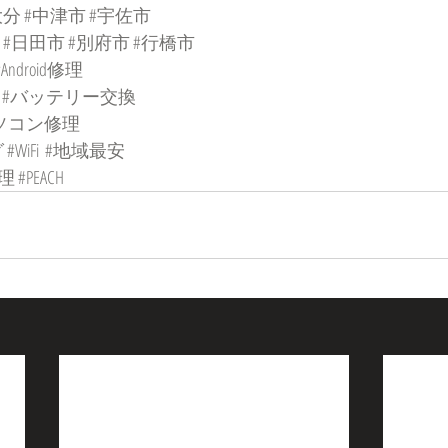
大分
#中津市
#宇佐市
#日田市
#別府市
#行橋市
#Android修理
#バッテリー交換
ソコン修理
グ
#WiFi
#地域最安
理
#PEACH