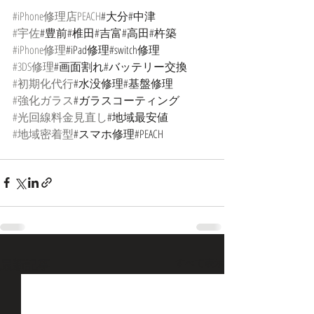
#iPhone修理店PEACH
#大分#中津
#宇佐
#豊前#椎田#吉富#高田#杵築
#iPhone修理
#iPad修理#switch修理
#3DS修理
#画面割れ#バッテリー交換
#初期化代行
#水没修理#基盤修理
#強化ガラス
#ガラスコーティング
#光回線料金見直し
#地域最安値
#地域密着型
#スマホ修理#PEACH
最新記事
すべて表示