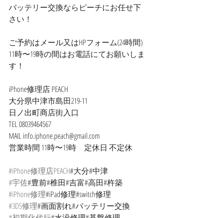
バッテリー交換ならピーチにお任せ下
さい！
ご予約はメール又はHPフォーム(24時間)
11時〜19時の間はお電話にてお願いしま
す！
iPhone修理店 PEACH
大分県中津市島田219-11
日ノ出町商店街入口
TEL 08039464567
MAIL info.iphone.peach@gmail.com
営業時間 11時〜19時　定休日 不定休
#iPhone修理店PEACH
#大分#中津
#宇佐
#豊前#椎田#吉富#高田#杵築
#iPhone修理
#iPad修理#switch修理
#3DS修理
#画面割れ#バッテリー交換
#初期化代行
#水没修理#基盤修理