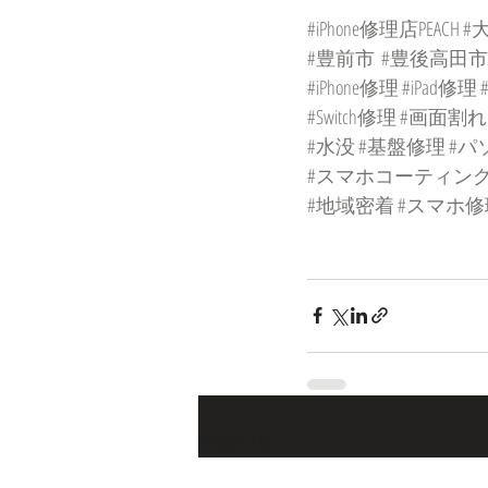
#iPhone修理店PEACH
#
#豊前市
#豊後高田市
#iPhone修理
#iPad修理
#Switch修理
#画面割れ
#水没
#基盤修理
#パ
#スマホコーティン
#地域密着
#スマホ修
最新記事