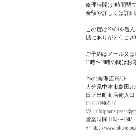
修理時間は1時間弱
金額や詳しくは詳細
この度はPEACHを選
誠にありがとうござ
ご予約はメール又はHP
11時〜19時の間は
iPhone修理店 PEACH
大分県中津市島田219-
日ノ出町商店街入口
TEL 08039464567
MAIL info.iphone.peach@gm
営業時間 11時〜19
HP https://www.iphone-pe