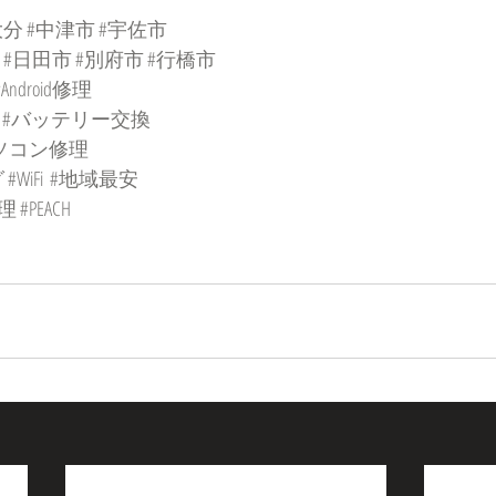
大分
#中津市
#宇佐市
#日田市
#別府市
#行橋市
#Android修理
#バッテリー交換
ソコン修理
グ
#WiFi
#地域最安
理
#PEACH