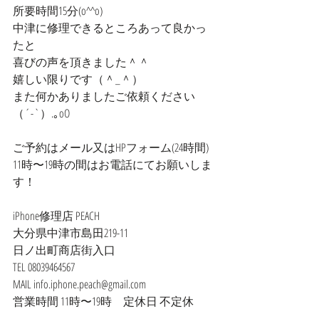
所要時間15分(o^^o)
中津に修理できるところあって良かっ
たと
喜びの声を頂きました＾＾
嬉しい限りです（＾_＾）
また何かありましたご依頼ください
（´-`）.｡oO
ご予約はメール又はHPフォーム(24時間)
11時〜19時の間はお電話にてお願いしま
す！
iPhone修理店 PEACH
大分県中津市島田219-11
日ノ出町商店街入口
TEL 08039464567
MAIL info.iphone.peach@gmail.com
営業時間 11時〜19時　定休日 不定休