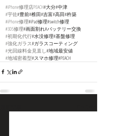
#iPhone修理店PEACH
#大分#中津
#宇佐
#豊前#椎田#吉富#高田#杵築
#iPhone修理
#iPad修理#switch修理
#3DS修理
#画面割れ#バッテリー交換
#初期化代行
#水没修理#基盤修理
#強化ガラス
#ガラスコーティング
#光回線料金見直し
#地域最安値
#地域密着型
#スマホ修理#PEACH
最新記事
すべて表示