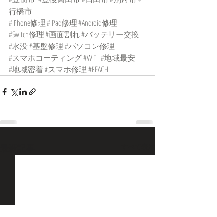
行橋市
#iPhone修理
#iPad修理
#Android修理
#Switch修理
#画面割れ
#バッテリー交換
#水没
#基盤修理
#パソコン修理
#スマホコーティング
#WiFi
#地域最安
#地域密着
#スマホ修理
#PEACH
最新記事
すべて表示