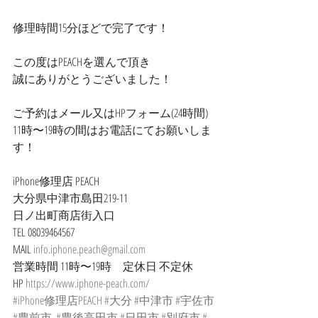
修理時間15分ほどで完了です！
この度はPEACHを選んで頂き
誠にありがとうございました！
ご予約はメール又はHPフォーム(24時間)
11時〜19時の間はお電話にてお願いしま
す！
iPhone修理店 PEACH
大分県中津市島田219-11
日ノ出町商店街入口
TEL 08039464567
MAIL 
info.iphone.peach@gmail.com
営業時間 11時〜19時　定休日 不定休
HP 
https://www.iphone-peach.com/
#iPhone修理店PEACH
#大分
#中津市
#宇佐市
#豊前市
#豊後高田市
#日田市
#別府市
#